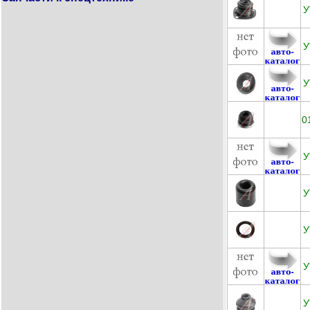
У
У
У
0
У
У
У
У
У