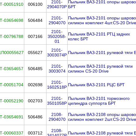
2101-
Пыльник ВАЗ-2101 опоры шаров
Т-00051910
006100
2904070Р
БРТ
2101-
Пыльник ВАЗ-2101 опоры шаров
Т-03654698
506484
2904070
силикон комплект 4шт.CS-20 Driv
2101-
Пыльник ВАЗ-2101 РТЦ задних
Т-00796788
007166
3502058-
колес БРТ
01
2101-
1П00055627
055627
Пыльник ВАЗ-2101 рулевой тяги 
3003074Р
2101-
Пыльник ВАЗ-2101 рулевой тяги
Т-03654657
506485
3003074
силикон CS-20 Drive
2101-
Т-00051704
002698
Пыльник ВАЗ-2101 РЦС БРТ
1602518Р
2101-
Пыльник ВАЗ-2101 тормозного
Т-00052190
002703
3501058Р
цилиндра суппорта БРТ
2108-
Пыльник ВАЗ-2108 опоры шаров
Т-03654691
506486
2904070
силикон комплект 2шт.CS-20 Driv
2108-
Т-00060337
003712
Пыльник ВАЗ-2108 рулевой тяги 
3414077Р