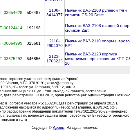
2108-
Пыльник ВАЗ-2108 рулевой тяги
Т-03654628
506487
3414077
силикон CS-20 Drive
Пыльник ВАЗ-2108 шаровой опо
Т-00124414
192198
силикон 2шт.
2110-
Пыльник ВАЗ-2110 опоры шарово
Т-00064999
023681
2904070
БРТ
Пыльник ВАЗ-2123 корпуса
2123-
Т-03675292
546856
механизма переключения КПП C
1703225
20
енно-торговое унитарное предприятие "Араон"
090; Velcom, МТС: 370 91 91; zakaz@araon.by
016, г.Витебск, ул. Гагарина, 68/10-2, ком. 3.
льник-пятница с 8:00 до 17:00. Выходной суббота, воскресенье
, дата регистрации: 13.03.2012, орган регистрации: Администрация Октябрьск
р в Торговом Реестре РБ: 153234, дата регистрации 24 апреля 2015 г.
дложений находится по адресу г.Витебск, ул.Гагарина, д.68/10-2, оф.3
 по рассмотрению обращений покупателей тел.8(0212)61-90-82 - менеджер
гл. специалист по вопросам защиты прав потребителей Витебского городског
торговли и услуг
Copyright ©
Араон
. All rights reserved.