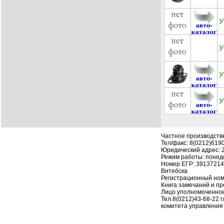
У
У
У
У
Частное производств
Тел/факс: 8(0212)619
Юридический адрес: 210
Режим работы: понеде
Номер ЕГР: 391372142
Витебска
Регистрационный номе
Книга замечаний и пре
Лицо уполномоченное
Тел.8(0212)43-68-22 
комитета управления 