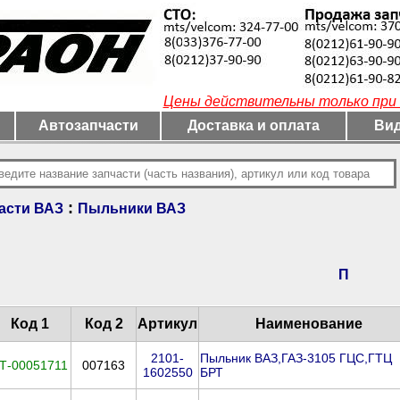
Цены действительны только при 
Автозапчасти
Доставка и оплата
Вид
:
асти ВАЗ
Пыльники ВАЗ
П
Код 1
Код 2
Артикул
Наименование
2101-
Пыльник ВАЗ,ГАЗ-3105 ГЦС,ГТЦ
Т-00051711
007163
1602550
БРТ