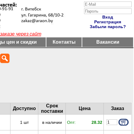
Вход
Регистрация
Забыли пароль?
заказе через сайт
ы цен и скидки
Контакты
Вакансии
Срок
Доступно
Цена
Заказ
поставки
1
шт
в наличии
Опт:
28.32