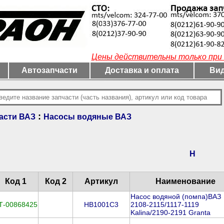
Цены действительны только при 
Автозапчасти
Доставка и оплата
Вид
:
асти ВАЗ
Насосы водяные ВАЗ
Н
Код 1
Код 2
Артикул
Наименование
Насос водяной (помпа)ВАЗ
Т-00868425
HB1001C3
2108-2115/1117-1119
Kalina/2190-2191 Granta