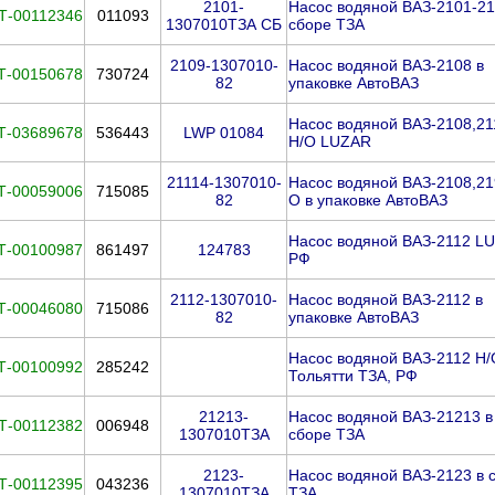
2101-
Насос водяной ВАЗ-2101-21
Т-00112346
011093
1307010ТЗА СБ
сборе ТЗА
2109-1307010-
Насос водяной ВАЗ-2108 в
Т-00150678
730724
82
упаковке АвтоВАЗ
Насос водяной ВАЗ-2108,21
Т-03689678
536443
LWP 01084
Н/О LUZAR
21114-1307010-
Насос водяной ВАЗ-2108,21
Т-00059006
715085
82
О в упаковке АвтоВАЗ
Насос водяной ВАЗ-2112 L
Т-00100987
861497
124783
РФ
2112-1307010-
Насос водяной ВАЗ-2112 в
Т-00046080
715086
82
упаковке АвтоВАЗ
Насос водяной ВАЗ-2112 Н/
Т-00100992
285242
Тольятти ТЗА, РФ
21213-
Насос водяной ВАЗ-21213 в
Т-00112382
006948
1307010ТЗА
сборе ТЗА
2123-
Насос водяной ВАЗ-2123 в 
Т-00112395
043236
1307010ТЗА
ТЗА