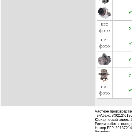
У
У
У
У
У
У
Частное производств
Тел/факс: 8(0212)619
Юридический адрес: 210
Режим работы: понеде
Номер ЕГР: 391372142