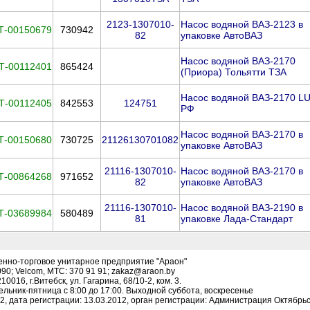
2123-1307010-
Насос водяной ВАЗ-2123 в
Т-00150679
730942
82
упаковке АвтоВАЗ
Насос водяной ВАЗ-2170
Т-00112401
865424
(Приора) Тольятти ТЗА
Насос водяной ВАЗ-2170 L
Т-00112405
842553
124751
РФ
Насос водяной ВАЗ-2170 в
Т-00150680
730725
21126130701082
упаковке АвтоВАЗ
21116-1307010-
Насос водяной ВАЗ-2170 в
Т-00864268
971652
82
упаковке АвтоВАЗ
21116-1307010-
Насос водяной ВАЗ-2190 в
Т-03689984
580489
81
упаковке Лада-Стандарт
енно-торговое унитарное предприятие "Араон"
090; Velcom, МТС: 370 91 91; zakaz@araon.by
016, г.Витебск, ул. Гагарина, 68/10-2, ком. 3.
льник-пятница с 8:00 до 17:00. Выходной суббота, воскресенье
, дата регистрации: 13.03.2012, орган регистрации: Администрация Октябрьск