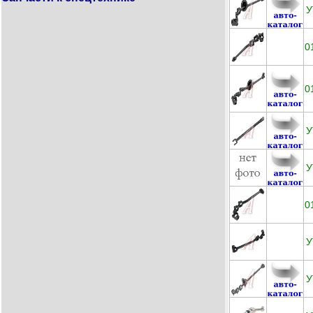
У
0
0
У
У
0
У
У