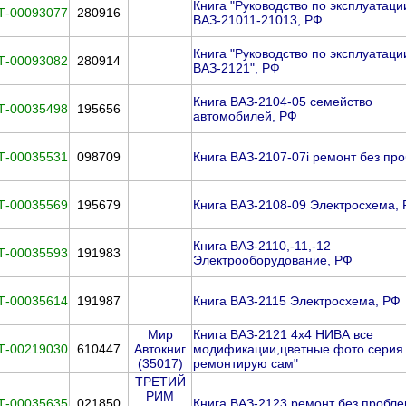
Книга "Руководство по эксплуатаци
Т-00093077
280916
ВАЗ-21011-21013, РФ
Книга "Руководство по эксплуатаци
Т-00093082
280914
ВАЗ-2121", РФ
Книга ВАЗ-2104-05 семейство
Т-00035498
195656
автомобилей, РФ
Т-00035531
098709
Книга ВАЗ-2107-07i ремонт без пр
Т-00035569
195679
Книга ВАЗ-2108-09 Электросхема,
Книга ВАЗ-2110,-11,-12
Т-00035593
191983
Электрооборудование, РФ
Т-00035614
191987
Книга ВАЗ-2115 Электросхема, РФ
Мир
Книга ВАЗ-2121 4х4 НИВА все
Т-00219030
610447
Автокниг
модификации,цветные фото серия
(35017)
ремонтирую сам"
ТРЕТИЙ
РИМ
Т-00035635
021850
Книга ВАЗ-2123 ремонт без пробл