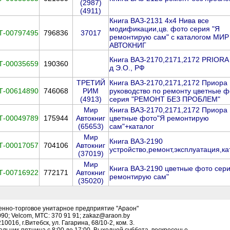
(2987)
(4911)
Книга ВАЗ-2131 4х4 Нива все
модификации,цв. фото серия "Я
Т-00797495
796836
37017
ремонтирую сам" с каталогом МИР
АВТОКНИГ
Книга ВАЗ-2170,2171,2172 PRIORA 
Т-00035659
190360
д Э.О., РФ
ТРЕТИЙ
Книга ВАЗ-2170,2171,2172 Приора
Т-00614890
746068
РИМ
руководство по ремонту цветные ф
(4913)
серия "РЕМОНТ БЕЗ ПРОБЛЕМ"
Мир
Книга ВАЗ-2170,2171,2172 Приора
Т-00049789
175944
Автокниг
цветные фото"Я ремонтирую
(65653)
сам"+каталог
Мир
Книга ВАЗ-2190
Т-00017057
704106
Автокниг
устройство,ремонт,эксплуатация,ка
(37019)
Мир
Книга ВАЗ-2190 цветные фото сери
Т-00716922
772171
Автокниг
ремонтирую сам"
(35020)
енно-торговое унитарное предприятие "Араон"
090; Velcom, МТС: 370 91 91; zakaz@araon.by
016, г.Витебск, ул. Гагарина, 68/10-2, ком. 3.