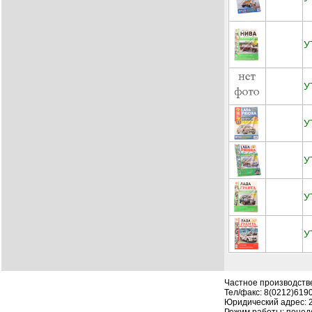
У
У
У
У
У
У
Частное производств
Тел/факс: 8(0212)619
Юридический адрес: 210