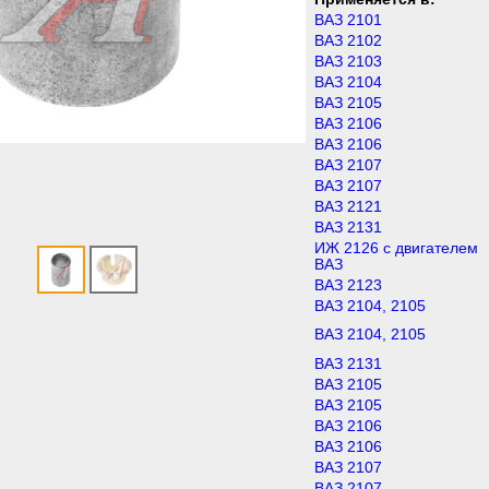
ВАЗ 2101
ВАЗ 2102
ВАЗ 2103
ВАЗ 2104
ВАЗ 2105
ВАЗ 2106
ВАЗ 2106
ВАЗ 2107
ВАЗ 2107
ВАЗ 2121
ВАЗ 2131
ИЖ 2126 с двигателем
ВАЗ
ВАЗ 2123
ВАЗ 2104, 2105
ВАЗ 2104, 2105
ВАЗ 2131
ВАЗ 2105
ВАЗ 2105
ВАЗ 2106
ВАЗ 2106
ВАЗ 2107
ВАЗ 2107