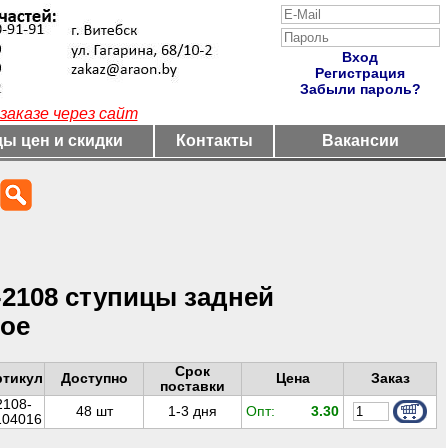
Вход
Регистрация
Забыли пароль?
заказе через сайт
ы цен и скидки
Контакты
Вакансии
2108 ступицы задней
ное
Срок
ртикул
Доступно
Цена
Заказ
поставки
2108-
48
шт
1-3 дня
Опт:
3.30
104016