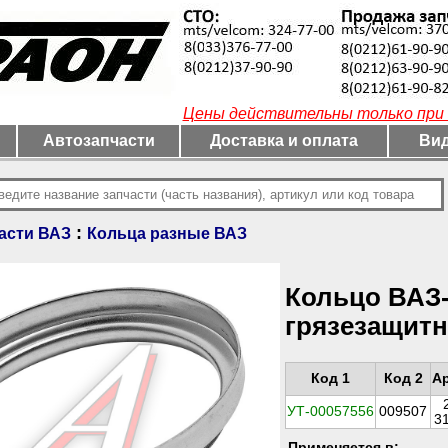
Цены действительны только при 
Автозапчасти
Доставка и оплата
Вид
:
асти ВАЗ
Кольца разные ВАЗ
Кольцо ВАЗ-
грязезащит
Код 1
Код 2
А
УТ-00057556
009507
3
Применяется в: