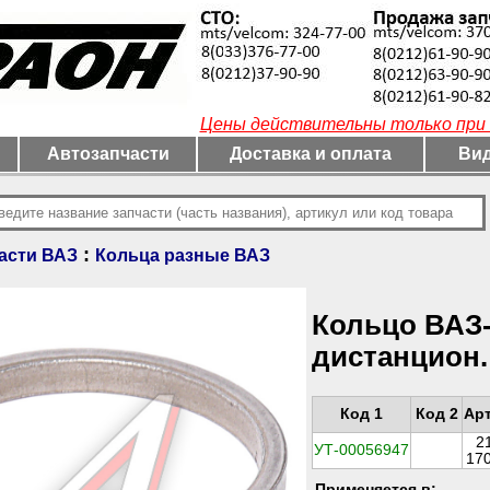
Цены действительны только при 
Автозапчасти
Доставка и оплата
Вид
:
асти ВАЗ
Кольца разные ВАЗ
Кольцо ВАЗ-
дистанцион
Код 1
Код 2
Ар
2
УТ-00056947
17
Применяется в: