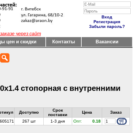
Вход
Регистрация
Забыли пароль?
заказе через сайт
ы цен и скидки
Контакты
Вакансии
.0х1.4 стопорная с внутренними
Срок
ртикул
Доступно
Цена
Заказ
поставки
605171
267
шт
1-3 дня
Опт:
0.18