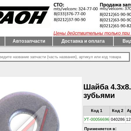
Цены действительны только при 
Автозапчасти
Доставка и оплата
Вид
Шайба 4.3х8
зубьями
Код 1
Код 2
А
УТ-00056696
040286
12
Применяется в: