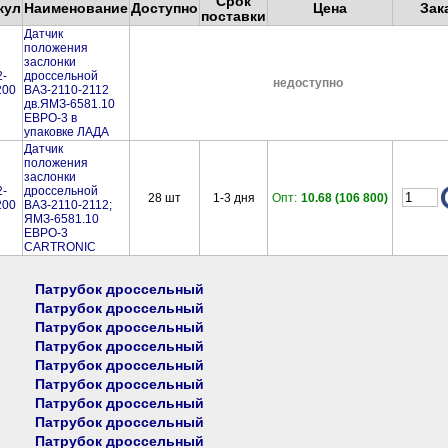
Срок
кул
Наименование
Доступно
Цена
Зак
поставки
Датчик
положения
заслонки
2-
дроссельной
недоступно
200
ВАЗ-2110-2112
дв.ЯМЗ-6581.10
ЕВРО-3 в
упаковке ЛАДА
Датчик
положения
заслонки
2-
дроссельной
28
шт
1-3 дня
Опт:
10.68 (106 800)
200
ВАЗ-2110-2112;
ЯМЗ-6581.10
ЕВРО-3
CARTRONIC
Патрубок дроссельный
Патрубок дроссельный
Патрубок дроссельный
Патрубок дроссельный
Патрубок дроссельный
Патрубок дроссельный
Патрубок дроссельный
Патрубок дроссельный
Патрубок дроссельный