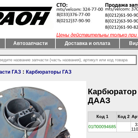
Цены действительны только при 
Автозапчасти
Доставка и оплата
Вид
:
асти ГАЗ
Карбюраторы ГАЗ
Карбюратор 
ДААЗ
Код 1
Код 2
Ар
3
01П00094685
11