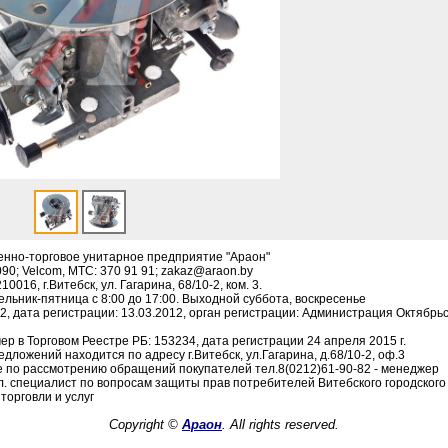
енно-торговое унитарное предприятие "Араон"
090; Velcom, МТС: 370 91 91; zakaz@araon.by
016, г.Витебск, ул. Гагарина, 68/10-2, ком. 3.
льник-пятница с 8:00 до 17:00. Выходной суббота, воскресенье
, дата регистрации: 13.03.2012, орган регистрации: Администрация Октябрьск
р в Торговом Реестре РБ: 153234, дата регистрации 24 апреля 2015 г.
дложений находится по адресу г.Витебск, ул.Гагарина, д.68/10-2, оф.3
 по рассмотрению обращений покупателей тел.8(0212)61-90-82 - менеджер
гл. специалист по вопросам защиты прав потребителей Витебского городског
торговли и услуг
Copyright ©
Араон
. All rights reserved.