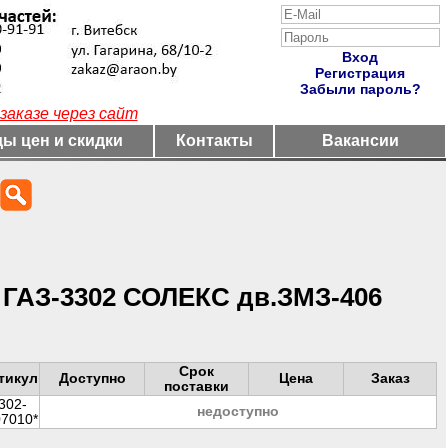
Вход
Регистрация
Забыли пароль?
заказе через сайт
ы цен и скидки
Контакты
Вакансии
ГАЗ-3302 СОЛЕКС дв.ЗМЗ-406
Срок
тикул
Доступно
Цена
Заказ
поставки
302-
недоступно
07010*