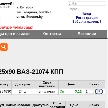
Вход
Регистрация
Забыли пароль?
заказе через сайт
ы цен и скидки
Контакты
Вакансии
25х90 ВАЗ-21074 КПП
Срок
ртикул
Доступно
Цена
Заказ
поставки
234830
24
шт
в наличии
Опт:
3.12
Срок
ул
Наименование
Доступно
Цена
Заказ
поставки