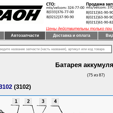
Цены действительны только при 
Автозапчасти
Доставка и оплата
Вид
Батарея аккумул
(75 из 87)
3102
(3102)
1
2
3
4