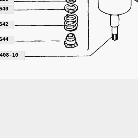
640
642
644
408-10