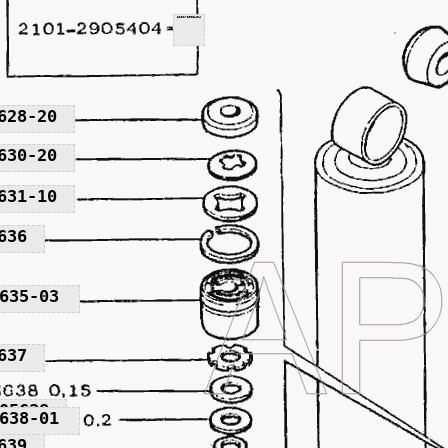
2101-2905404
628-20
630-20
631-10
636
635-03
637
05638
638-01
639