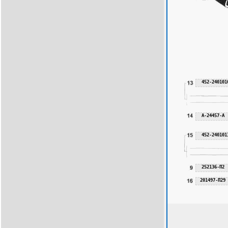
452-240101
А-24457-А
452-240101
252136-П2
201497-П29