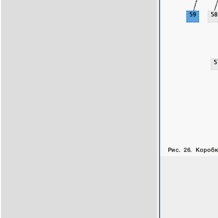
59
58
5