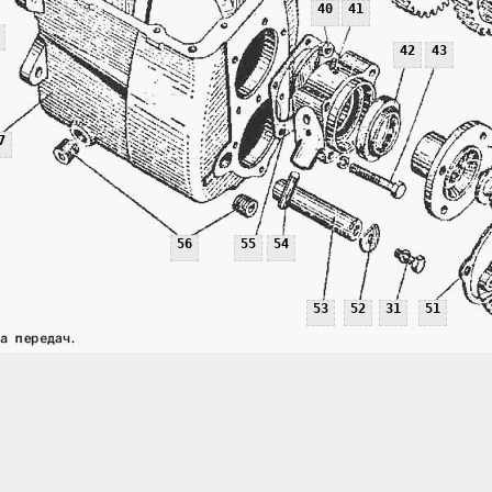
40
41
42
43
7
56
55
54
53
52
31
51