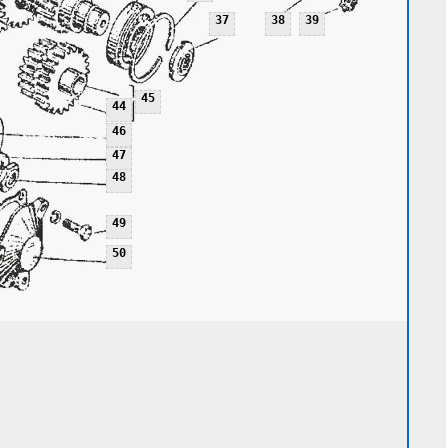
37
38
39
45
44
46
47
48
49
50