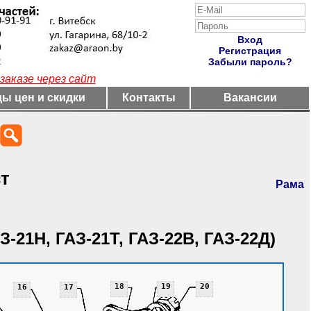
Вход
Регистрация
Забыли пароль?
заказе через сайт
ы цен и скидки
Контакты
Вакансии
т
Рама
З-21Н, ГАЗ-21Т, ГАЗ-22В, ГАЗ-22Д)
18
19
20
16
17