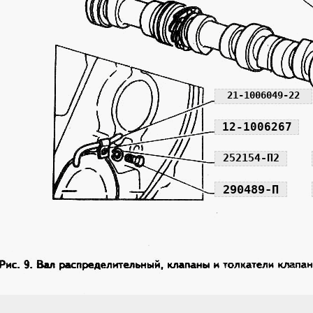
21-1006049-22
12-1006267
252154-П2
290489-П