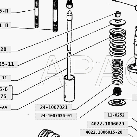
5-П
1-П
028
25-11
-11
5-Б
175
24-1007021
-А4
11-6252
24-1007036-01
4022.1006029
4022.1006015-20