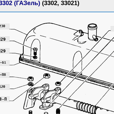
3302 (ГАЗель)
(3302, 33021)
230
П29
П29
-Б1
-П8
120
8-П