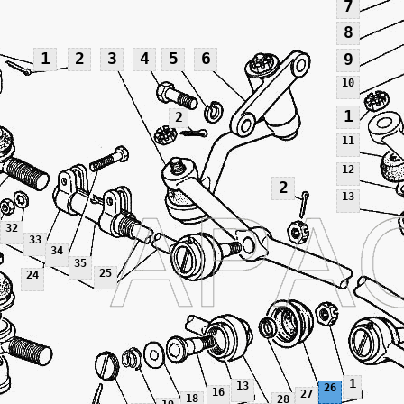
7
8
1
2
3
4
5
6
9
10
1
2
11
12
2
13
32
33
34
35
25
24
1
13
26
16
27
18
28