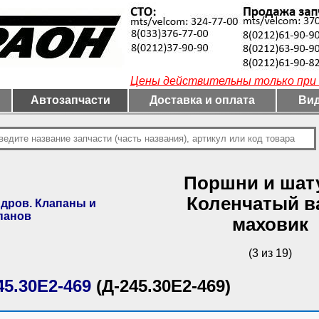
Цены действительны только при 
Автозапчасти
Доставка и оплата
Вид
Поршни и шат
Коленчатый в
дров. Клапаны и
панов
маховик
(3 из 19)
45.30Е2-469
(Д-245.30Е2-469)