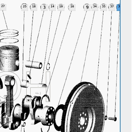
27
25
18
3
14
19
16
9
34
35
37
36