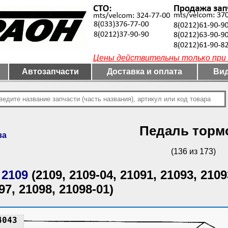
Цены действительны только при 
Автозапчасти
Доставка и оплата
Вид
Педаль торм
за
(136 из 173)
 2109
(2109, 2109-04, 21091, 21093, 2109
97, 21098, 21098-01)
4043