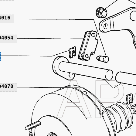
4016
04054
04070