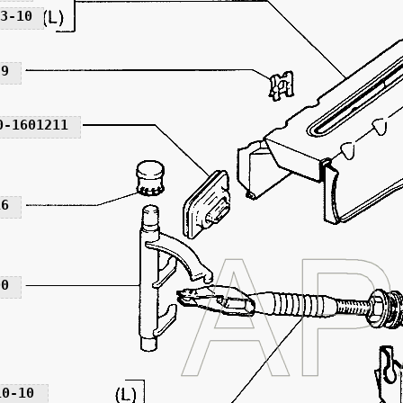
3-10
59
0-1601211
16
00
10-10