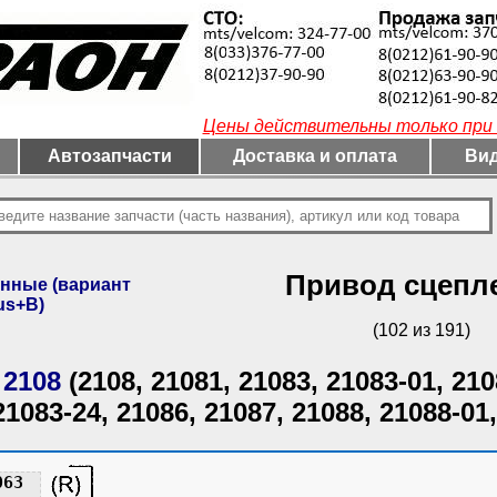
Цены действительны только при 
Автозапчасти
Доставка и оплата
Вид
Привод сцепл
нные (вариант
us+B)
(102 из 191)
 2108
(2108, 21081, 21083, 21083-01, 210
21083-24, 21086, 21087, 21088, 21088-01,
063