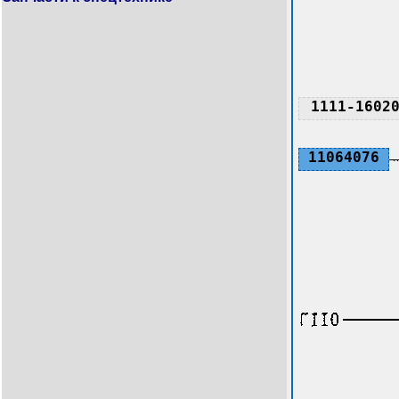
1111-1602
11064076