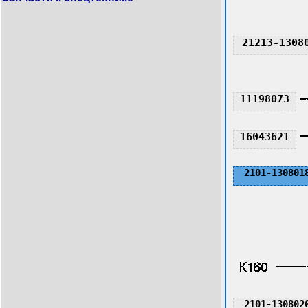
21213-1308
11198073
16043621
2101-130801
2101-130802