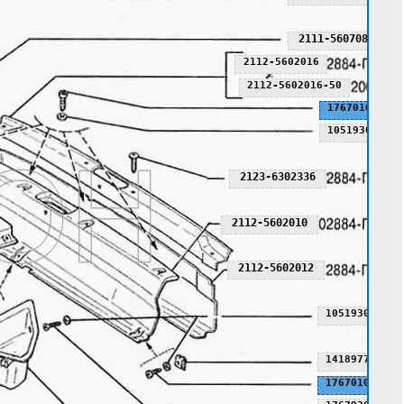
2111-5607080
2112-5602016
2112-5602016-50
17670101
10519307
2123-6302336
2112-5602010
2112-5602012
10519307
14189770
17670101