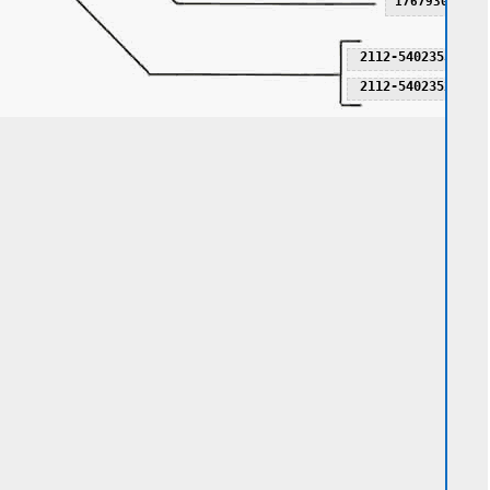
17679301
2112-5402353
2112-5402352