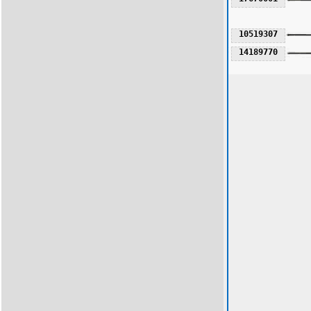
10519307
14189770