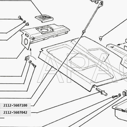
2112-5607100
2112-5607042