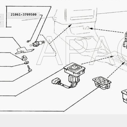
21061-3709500
1
2