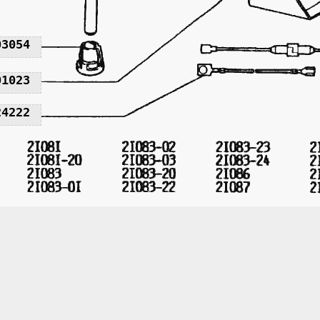
03054
01023
24222