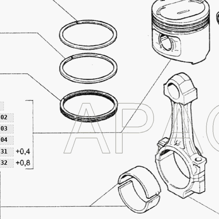
-02
-03
-04
-31
-32