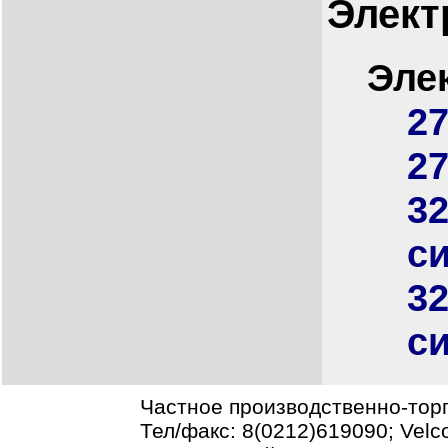
Элект
Эле
27
27
3
с
3
с
Частное производственно-тор
Тел/факс: 8(0212)619090; Vel