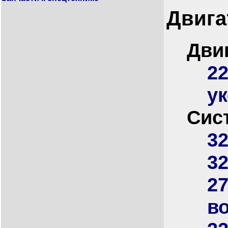
Двига
Дви
2
у
Сис
32
32
27
в