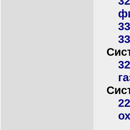
32
ф
33
33
Сис
32
га
Сис
22
о