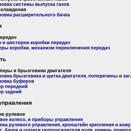
новка системы выпуска газов
охлаждения
новка расширительного бачка
я
передач
 и шестерни коробки передач
еры коробки, механизм переключения передач
ть
перы и брызговики двигателя
новка брызговика и щитка двигателя, поперечины и за
новка буферов
р передний
р задний
управления
ие рулевое
вое колесо, и приборы управления
нка рулевого управления, кронштейн крепления и кожу
с, бачок и шланги гидроусилителя руля, ремень привод