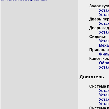
Задок куз
Уста
Уста
Дверь пе
Уста
Дверь за
Уста
Сиденья
Уста
Меха
Принадле
Филь
Капот, кр
Обли
Уста
Двигатель
Система 
Уста
Уста
Уста
Уста
Система 