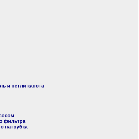
ль и петли капота
асосом
го фильтра
го патрубка