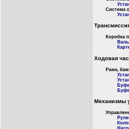
Уста
Система 
Уста
Трансмисси
Коробка 
Валы
Карт
Ходовая час
Рама, бам
Уста
Уста
Буфе
Буфе
Механизмы 
Управлен
Руле
Коло
Насо