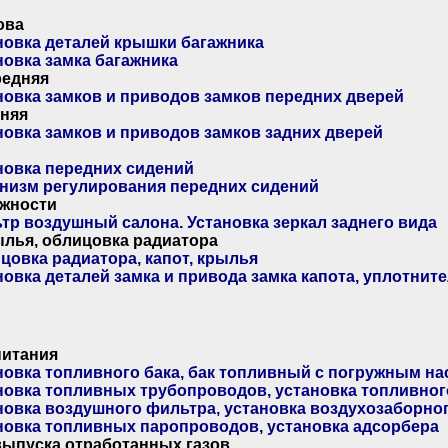
ова
новка деталей крышки багажника
новка замка багажника
редняя
новка замков и приводов замков передних дверей
дняя
новка замков и приводов замков задних дверей
новка передних сидений
низм регулирования передних сидений
жности
тр воздушный салона. Установка зеркал заднего вида
ылья, облицовка радиатора
цовка радиатора, капот, крылья
новка деталей замка и привода замка капота, уплотните
питания
новка топливного бака, бак топливный с погружным н
новка топливных трубопроводов, установка топливно
новка воздушного фильтра, установка воздухозаборно
новка топливных паропроводов, установка адсорбера
выпуска отработанных газов