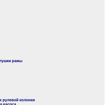
глушки рамы
х рулевой колонки
а насоса