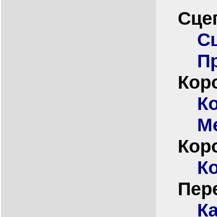
Сце
С
П
Кор
К
М
Кор
К
Пер
К