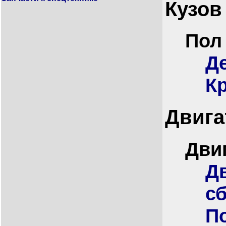
Кузов
Пол
Д
К
Двига
Дви
Дв
с
П