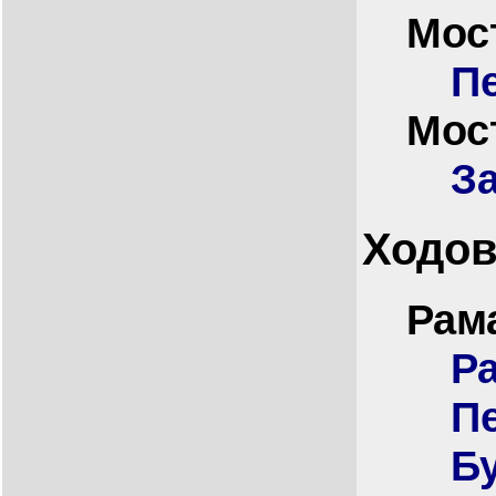
Мос
П
Мос
З
Ходов
Рам
Р
П
Б