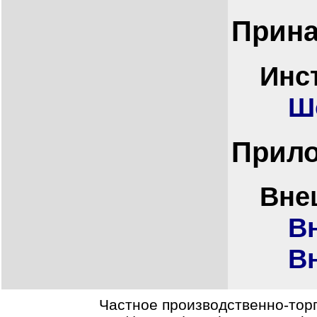
Прина
Инс
Ш
Прил
Вне
В
В
Частное производственно-тор