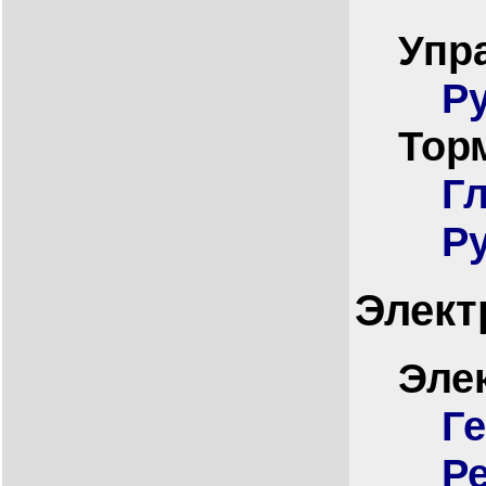
Упр
Р
Тор
Г
Р
Элект
Эле
Г
Р