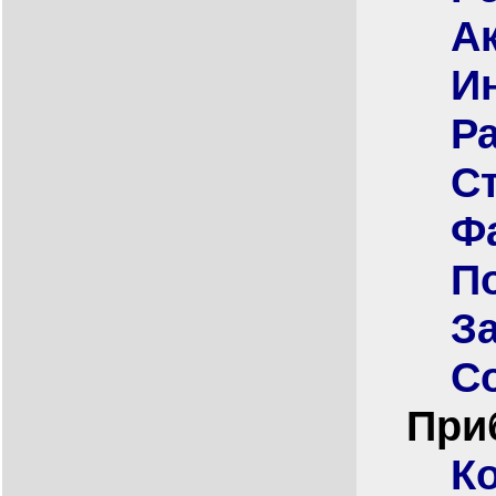
А
И
Р
С
Ф
П
З
С
При
К