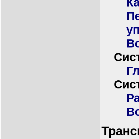
К
П
у
В
Сис
Г
Сис
Р
В
Транс