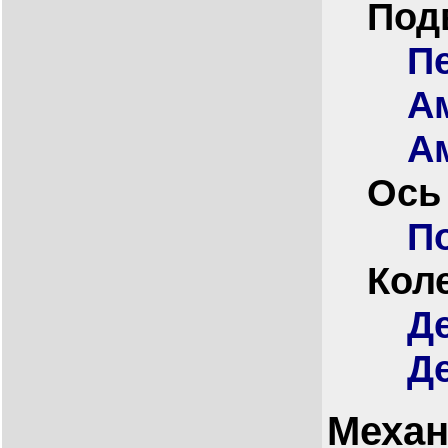
Под
П
А
А
Ось
П
Кол
Д
Д
Механ