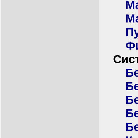
М
М
П
Ф
Сис
Б
Б
Б
Б
Б