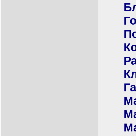
Б
Г
П
К
Р
К
Г
М
М
М