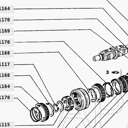
1164
1170
1169
1170
1168
1117
1168
1164
1170
1115