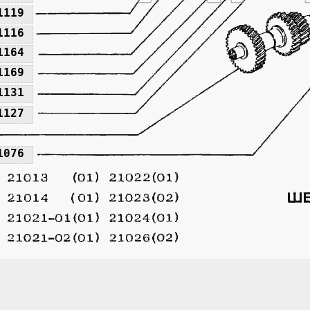
1119
1116
1164
1169
1131
1127
1076