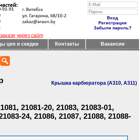
Вход
Регистрация
Забыли пароль?
заказе через сайт
ы цен и скидки
Контакты
Вакансии
р
Крышка карбюратора (А310, А311)
21081, 21081-20, 21083, 21083-01,
21083-24, 21086, 21087, 21088, 21088-