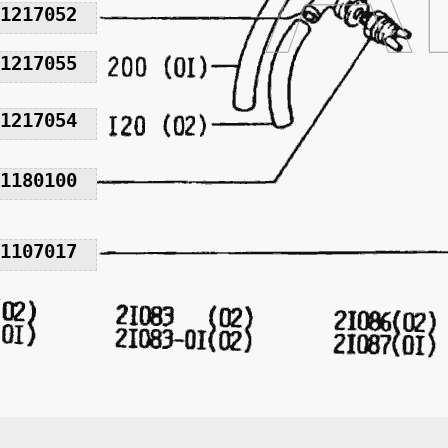
1217052
1217055
1217054
1180100
1107017