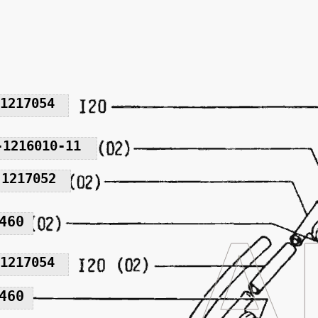
1217054
-1216010-11
-1217052
460
1217054
460